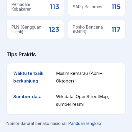
Pemadam
113
115
SAR / Basarnas
Kebakaran
PLN (Gangguan
Posko Bencana
123
117
Listrik)
(BNPB)
Tips Praktis
Waktu terbaik
Musim kemarau (April–
berkunjung
Oktober)
Sumber data
Wikidata, OpenStreetMap,
sumber resmi
Nomor darurat berlaku nasional.
Panduan lengkap →